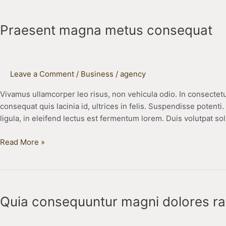
Praesent
magna
Praesent magna metus consequat
metus
consequat
Leave a Comment
/
Business
/
agency
Vivamus ullamcorper leo risus, non vehicula odio. In consectetu
consequat quis lacinia id, ultrices in felis. Suspendisse potenti
ligula, in eleifend lectus est fermentum lorem. Duis volutpat sol
Read More »
Quia
consequuntur
Quia consequuntur magni dolores ra
magni
dolores
ratione