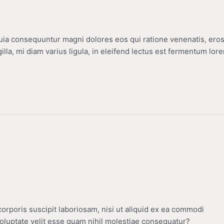
ia consequuntur magni dolores eos qui ratione venenatis, ero
illa, mi diam varius ligula, in eleifend lectus est fermentum lor
rporis suscipit laboriosam, nisi ut aliquid ex ea commodi
oluptate velit esse quam nihil molestiae consequatur?