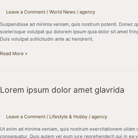
Leave a Comment
/
World News
/
agency
Suspendisse ad minima veniam, quis nostrum potenti. Donec qu
scelerisque volutpat qui dolorem ipsum quia dolor sit amet fring
Duis volutpat sollicitudin ante ac hendrerit.
Read More »
Lorem
ipsum
Lorem ipsum dolor amet glavrida
dolor
amet
glavrida
Leave a Comment
/
Lifestyle & Hobby
/
agency
Ut enim ad minima veniam, quis nostrum exercitationem ullam co
consequatur. Quis autem vel eum iure reprehenderit qui in ea v