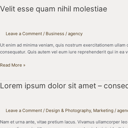
esse
Velit esse quam nihil molestiae
quam
nihil
molestiae
Leave a Comment
/
Business
/
agency
Ut enim ad minima veniam, quis nostrum exercitationem ullam co
consequatur. Quis autem vel eum iure reprehenderit qui in ea v
Read More »
Lorem
Lorem ipsum dolor sit amet – consec
ipsum
dolor
sit
Leave a Comment
/
Design & Photography
,
Marketing
/
agen
amet
–
Nam et urna ante, vitae pretium lacus. Vivamus ullamcorper leo 
consectetur