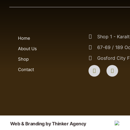
Shop 1 - Karal
Home
67-69 / 189 O
About Us
Gosford City 
Shop
F
I
a
n
Contact
c
s
e
t
b
a
o
g
o
r
k
a
m
Web & Branding by Thinker Agency