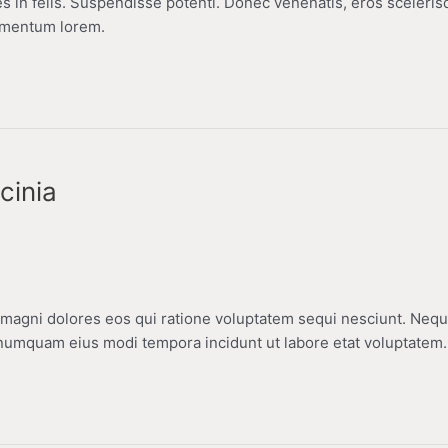
ces in felis. Suspendisse potenti. Donec venenatis, eros sceleri
fermentum lorem.
cinia
it magni dolores eos qui ratione voluptatem sequi nesciunt. Neq
 numquam eius modi tempora incidunt ut labore etat voluptatem.