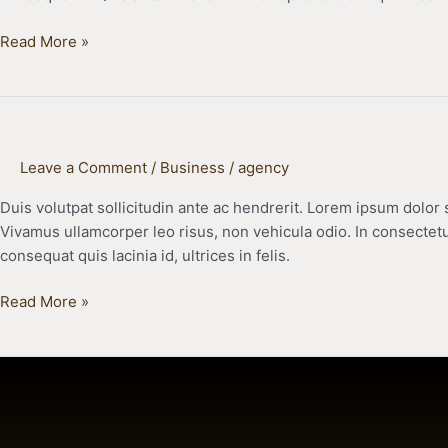
Read More »
Aside
Leave a Comment
/
Business
/
agency
post
Duis volutpat sollicitudin ante ac hendrerit. Lorem ipsum dolor 
format
Vivamus ullamcorper leo risus, non vehicula odio. In consectetu
consequat quis lacinia id, ultrices in felis.
Read More »