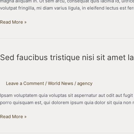
magna aliquam in. Ut sem arcu, consequat quis lacinia id, ultri
adipiscing
volutpat fringilla, mi diam varius ligula, in eleifend lectus est 
Read More »
Sed
faucibus
Sed faucibus tristique nisi sit amet la
tristique
nisi
sit
amet
Leave a Comment
/
World News
/
agency
lacinia
Ipsam voluptatem quia voluptas sit aspernatur aut odit aut fug
porro quisquam est, qui dolorem ipsum quia dolor sit quia non
Read More »