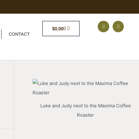
F
I
a
n
Cart
0
$
0.00
c
s
CONTACT
e
t
b
a
o
g
o
r
k
a
m
Luke and Judy next to the Maxima Coffee
Roaster