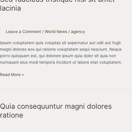
nisi
lacinia
sit
amet
lacinia
Leave a Comment
/
World News
/
agency
Ipsam voluptatem quia voluptas sit aspernatur aut odit aut fugit
magni dolores eos qui ratione voluptatem sequi nesciunt. Neque
porro quisquam est, qui dolorem ipsum quia dolor sit quia non
numquam eius modi tempora incidunt ut labore etat voluptatem.
Read More »
Quia
consequuntur
Quia consequuntur magni dolores
magni
dolores
ratione
ratione