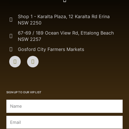
Shop 1 - Karalta Plaza, 12 Karalta Rd Erina
NSW 2250
67-69 / 189 Ocean View Rd, Ettalong Beach
NSW 2257
Gosford City Farmers Markets
F
I
a
n
c
s
e
t
b
a
o
g
o
r
SIGN UP TO OUR VIP LIST
k
a
m